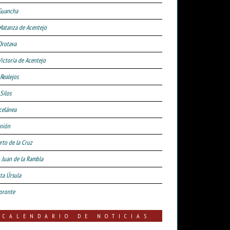
Guancha
Matanza de Acentejo
Orotava
Victoria de Acentejo
 Realejos
Silos
celánea
nión
rto de la Cruz
 Juan de la Rambla
ta Úrsula
oronte
CALENDARIO DE NOTICIAS