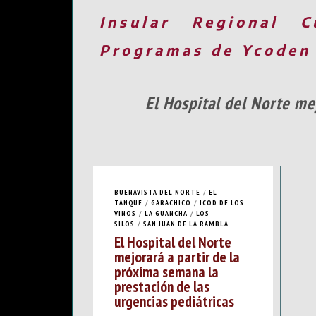
Insular
Regional
C
Programas de Ycoden
El Hospital del Norte me
BUENAVISTA DEL NORTE
/
EL
TANQUE
/
GARACHICO
/
ICOD DE LOS
VINOS
/
LA GUANCHA
/
LOS
SILOS
/
SAN JUAN DE LA RAMBLA
El Hospital del Norte
mejorará a partir de la
próxima semana la
prestación de las
urgencias pediátricas