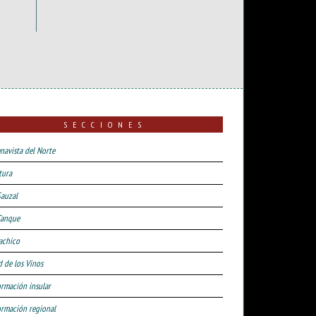
SECCIONES
navista del Norte
tura
Sauzal
Tanque
achico
d de los Vinos
ormación insular
ormación regional