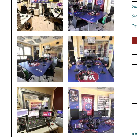
San
San
Tac
« J