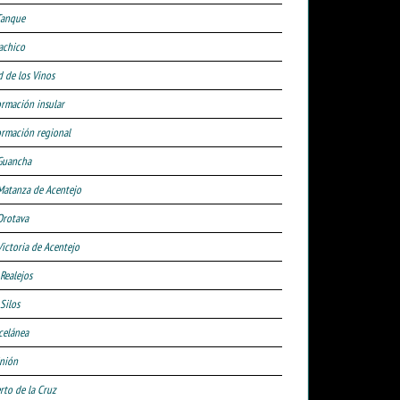
Tanque
achico
d de los Vinos
ormación insular
ormación regional
Guancha
Matanza de Acentejo
Orotava
Victoria de Acentejo
 Realejos
Silos
celánea
nión
rto de la Cruz