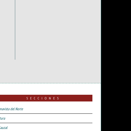
SECCIONES
navista del Norte
tura
Sauzal