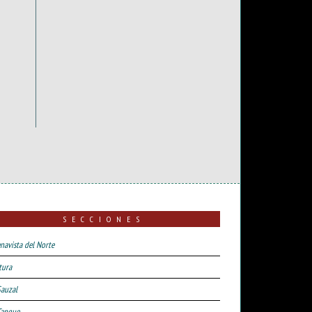
SECCIONES
navista del Norte
tura
Sauzal
Tanque