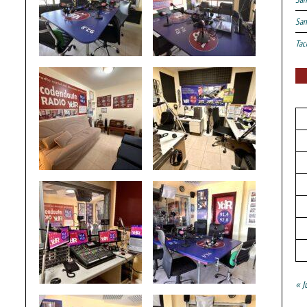
San
Tac
« J