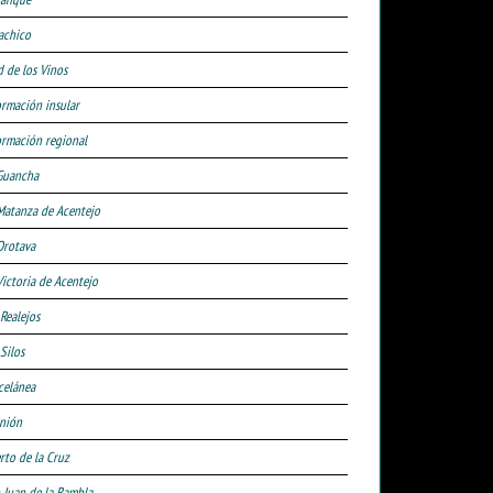
achico
d de los Vinos
ormación insular
ormación regional
Guancha
Matanza de Acentejo
Orotava
Victoria de Acentejo
 Realejos
Silos
celánea
nión
rto de la Cruz
 Juan de la Rambla