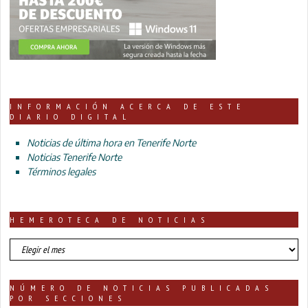
INFORMACIÓN ACERCA DE ESTE
DIARIO DIGITAL
Noticias de última hora en Tenerife Norte
Noticias Tenerife Norte
Términos legales
HEMEROTECA DE NOTICIAS
HEMEROTECA
DE
NOTICIAS
NÚMERO DE NOTICIAS PUBLICADAS
POR SECCIONES