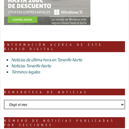
INFORMACIÓN ACERCA DE ESTE
DIARIO DIGITAL
Noticias de última hora en Tenerife Norte
Noticias Tenerife Norte
Términos legales
HEMEROTECA DE NOTICIAS
HEMEROTECA
DE
NOTICIAS
NÚMERO DE NOTICIAS PUBLICADAS
POR SECCIONES