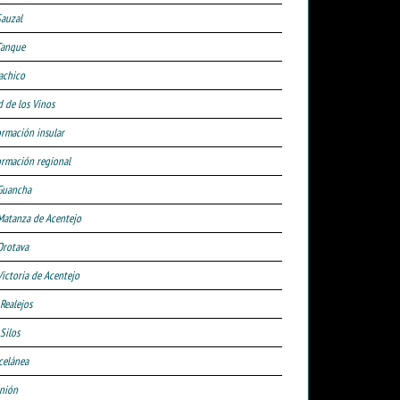
Sauzal
Tanque
achico
d de los Vinos
ormación insular
ormación regional
Guancha
Matanza de Acentejo
Orotava
Victoria de Acentejo
 Realejos
Silos
celánea
nión