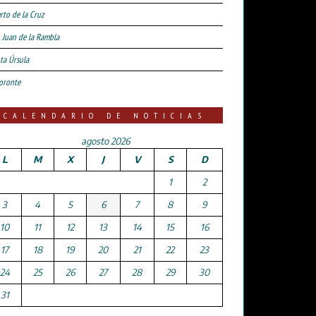
rto de la Cruz
 Juan de la Rambla
ta Úrsula
oronte
CALENDARIO DE NOTICIAS
agosto 2026
L
M
X
J
V
S
D
1
2
3
4
5
6
7
8
9
10
11
12
13
14
15
16
17
18
19
20
21
22
23
24
25
26
27
28
29
30
31