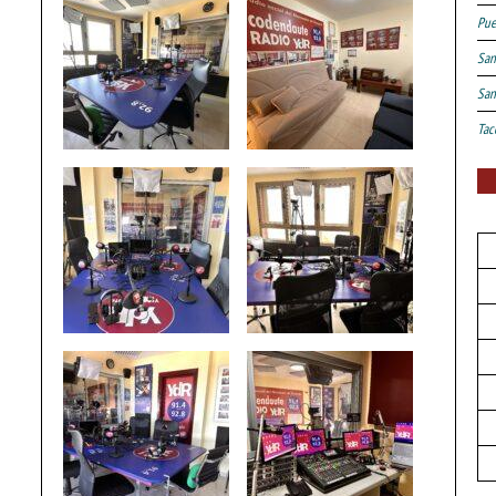
Pue
San
San
Tac