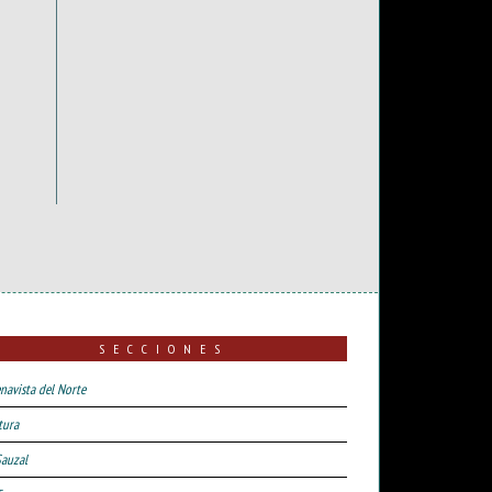
SECCIONES
navista del Norte
tura
Sauzal