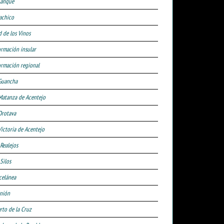
Tanque
achico
d de los Vinos
ormación insular
ormación regional
Guancha
Matanza de Acentejo
Orotava
Victoria de Acentejo
 Realejos
Silos
celánea
nión
rto de la Cruz