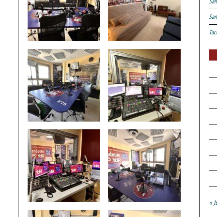
San
San
Tac
« J