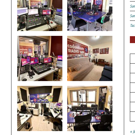
San
San
Tac
« J