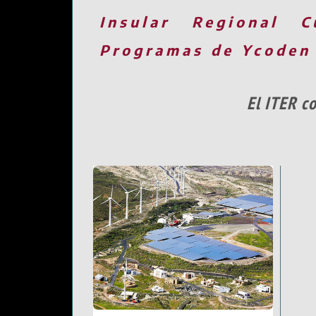
Insular
Regional
C
Programas de Ycoden
El ITER c