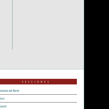
SECCIONES
navista del Norte
tura
Sauzal