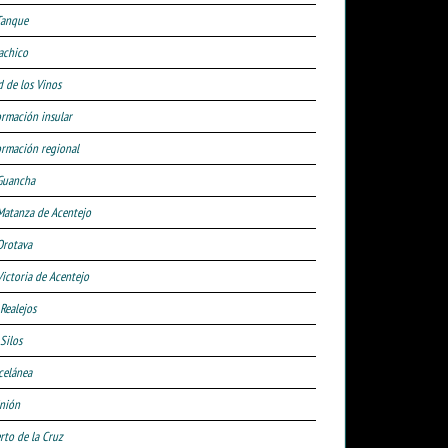
Tanque
achico
d de los Vinos
ormación insular
ormación regional
Guancha
Matanza de Acentejo
Orotava
Victoria de Acentejo
 Realejos
Silos
celánea
nión
rto de la Cruz