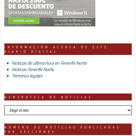
INFORMACIÓN ACERCA DE ESTE
DIARIO DIGITAL
Noticias de última hora en Tenerife Norte
Noticias Tenerife Norte
Términos legales
HEMEROTECA DE NOTICIAS
HEMEROTECA
DE
NOTICIAS
NÚMERO DE NOTICIAS PUBLICADAS
POR SECCIONES