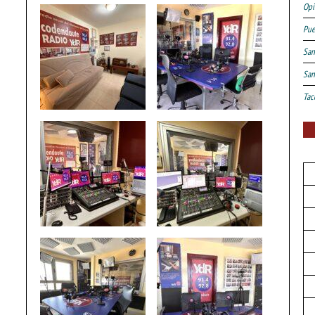
Opi
Pue
San
San
Tac