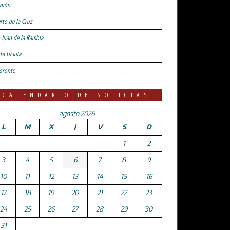
nión
rto de la Cruz
 Juan de la Rambla
ta Úrsula
oronte
CALENDARIO DE NOTICIAS
agosto 2026
L
M
X
J
V
S
D
1
2
3
4
5
6
7
8
9
10
11
12
13
14
15
16
17
18
19
20
21
22
23
24
25
26
27
28
29
30
31