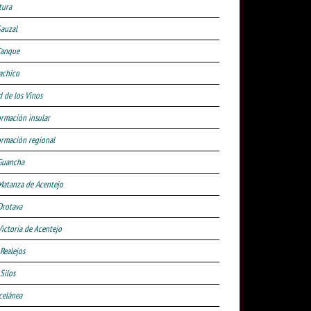
tura
Sauzal
Tanque
achico
d de los Vinos
ormación insular
ormación regional
Guancha
Matanza de Acentejo
Orotava
Victoria de Acentejo
 Realejos
Silos
celánea