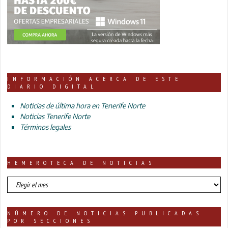
INFORMACIÓN ACERCA DE ESTE
DIARIO DIGITAL
Noticias de última hora en Tenerife Norte
Noticias Tenerife Norte
Términos legales
HEMEROTECA DE NOTICIAS
HEMEROTECA
DE
NOTICIAS
NÚMERO DE NOTICIAS PUBLICADAS
POR SECCIONES