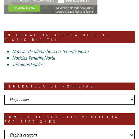
INFORMACIÓN ACERCA DE ESTE
DIARIO DIGITAL
Noticias de última hora en Tenerife Norte
Noticias Tenerife Norte
Términos legales
HEMEROTECA DE NOTICIAS
HEMEROTECA
DE
NOTICIAS
NÚMERO DE NOTICIAS PUBLICADAS
POR SECCIONES
número