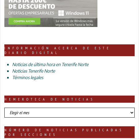
INFORMACIÓN ACERCA DE ESTE
DIARIO DIGITAL
Noticias de última hora en Tenerife Norte
Noticias Tenerife Norte
Términos legales
HEMEROTECA DE NOTICIAS
HEMEROTECA
DE
NOTICIAS
NÚMERO DE NOTICIAS PUBLICADAS
POR SECCIONES