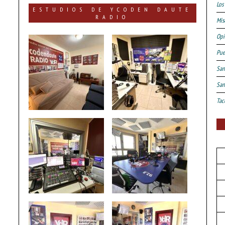
Los 
ESTUDIOS DE YCODEN DAUTE
RADIO
Mis
Opi
Pue
San
San
Tac