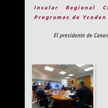
Insular
Regional
C
Programas de Ycoden
El presidente de Canar