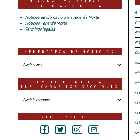
INFORMACIÓN ACERCA DE
ESTE DIARIO DIGITAL
Bue
Noticias de última hora en Tenerife Norte
Cul
Noticias Tenerife Norte
Términos legales
El 
El 
HEMEROTECA DE NOTICIAS
Gar
HEMEROTECA
Ico
DE
Inf
NOTICIAS
NÚMERO DE NOTICIAS
Inf
PUBLICADAS POR SECCIONES
La 
número
La 
de
noticias
La 
publicadas
REDES SOCIALES
por
La 
secciones
Los