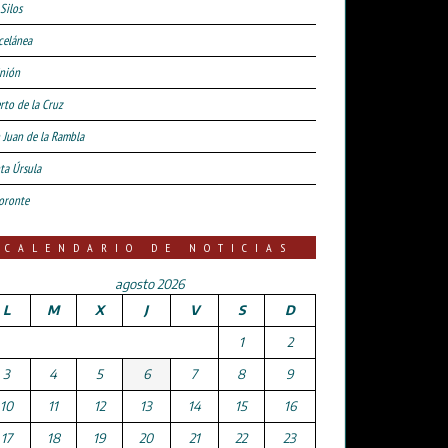
Silos
celánea
nión
rto de la Cruz
 Juan de la Rambla
ta Úrsula
oronte
CALENDARIO DE NOTICIAS
agosto 2026
L
M
X
J
V
S
D
1
2
3
4
5
6
7
8
9
10
11
12
13
14
15
16
17
18
19
20
21
22
23