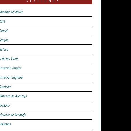
SECCIONES
navista del Norte
tura
Sauzal
Tanque
achico
d de los Vinos
ormación insular
ormación regional
Guancha
Matanza de Acentejo
Orotava
Victoria de Acentejo
 Realejos