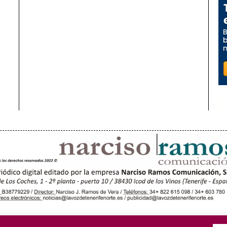
OROTAVA (3)
ACENTEJO (5)
INSULAR
REGIONAL
CULTURA
RIFA PUBLICITARIA