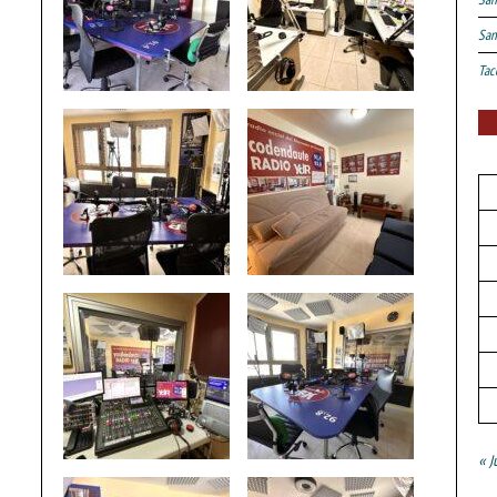
San
Tac
« J