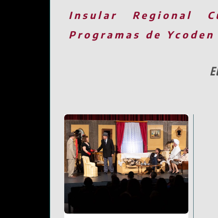
Insular
Regional
C
Programas de Ycoden
E