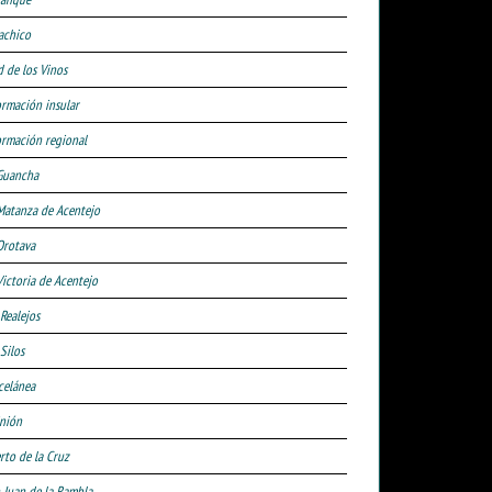
achico
d de los Vinos
ormación insular
ormación regional
Guancha
Matanza de Acentejo
Orotava
Victoria de Acentejo
 Realejos
Silos
celánea
nión
rto de la Cruz
 Juan de la Rambla