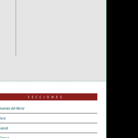
SECCIONES
navista del Norte
tura
Sauzal
Tanque