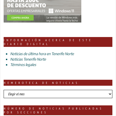
INFORMACIÓN ACERCA DE ESTE
DIARIO DIGITAL
Noticias de última hora en Tenerife Norte
Noticias Tenerife Norte
Términos legales
HEMEROTECA DE NOTICIAS
HEMEROTECA
DE
NOTICIAS
NÚMERO DE NOTICIAS PUBLICADAS
POR SECCIONES