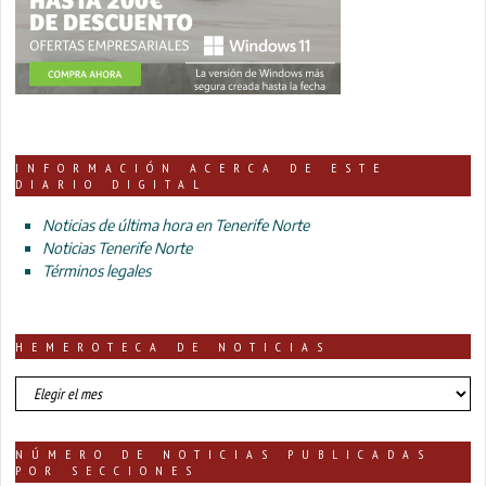
INFORMACIÓN ACERCA DE ESTE
DIARIO DIGITAL
Noticias de última hora en Tenerife Norte
Noticias Tenerife Norte
Términos legales
HEMEROTECA DE NOTICIAS
HEMEROTECA
DE
NOTICIAS
NÚMERO DE NOTICIAS PUBLICADAS
POR SECCIONES