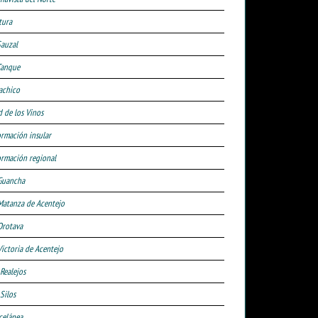
tura
Sauzal
Tanque
achico
d de los Vinos
ormación insular
ormación regional
Guancha
Matanza de Acentejo
Orotava
Victoria de Acentejo
 Realejos
Silos
celánea