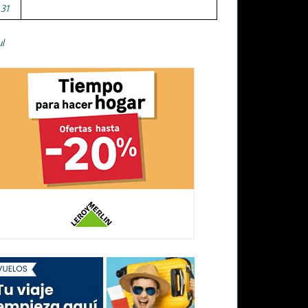
31
ul