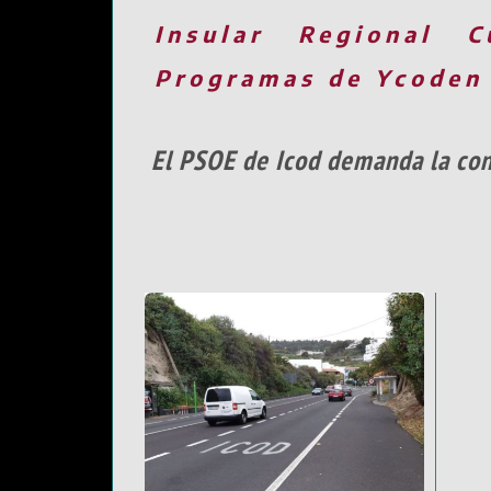
Insular
Regional
C
Programas de Ycoden
El PSOE de Icod demanda la con