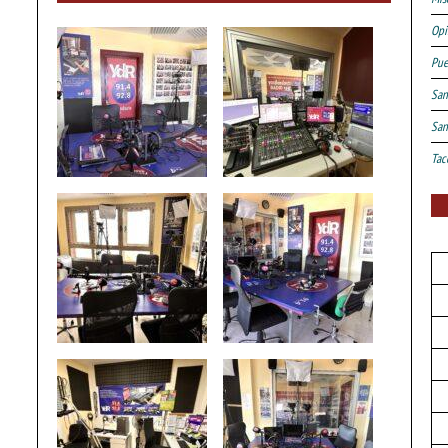
Opi
Pue
San
San
Tac