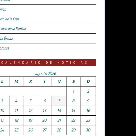
nión
rto de la Cruz
 Juan de la Rambla
ta Úrsula
oronte
CALENDARIO DE NOTICIAS
agosto 2026
L
M
X
J
V
S
D
1
2
3
4
5
6
7
8
9
10
11
12
13
14
15
16
17
18
19
20
21
22
23
24
25
26
27
28
29
30