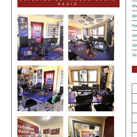
RADIO
Mis
Opi
Pue
San
San
Tac