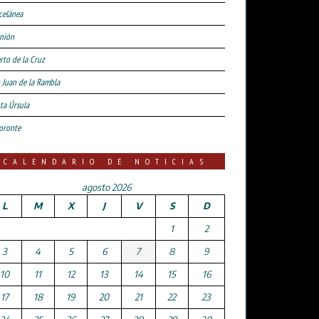
celánea
nión
rto de la Cruz
 Juan de la Rambla
ta Úrsula
oronte
CALENDARIO DE NOTICIAS
agosto 2026
L
M
X
J
V
S
D
1
2
3
4
5
6
7
8
9
10
11
12
13
14
15
16
17
18
19
20
21
22
23