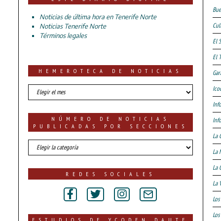
Bue
Noticias de última hora en Tenerife Norte
Cul
Noticias Tenerife Norte
Términos legales
El 
El 
HEMEROTECA DE NOTICIAS
Gar
HEMEROTECA
Ico
DE
Inf
NOTICIAS
NÚMERO DE NOTICIAS
Inf
PUBLICADAS POR SECCIONES
La 
número
La 
de
noticias
La 
publicadas
REDES SOCIALES
por
La 
secciones
Los
Los 
ESTUDIOS DE YCODEN DAUTE