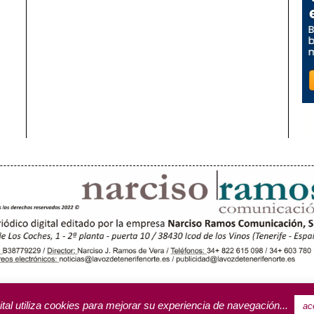
OROTAVA (3)
ACENTEJO (5)
INSULAR
REGIONAL
CULTURA
RIFA PUBLICITARIA
ital utiliza cookies para mejorar su experiencia de navegación...
ac