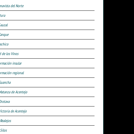
navista del Norte
tura
Sauzal
Tanque
achico
d de los Vinos
ormación insular
ormación regional
Guancha
Matanza de Acentejo
Orotava
Victoria de Acentejo
 Realejos
Silos