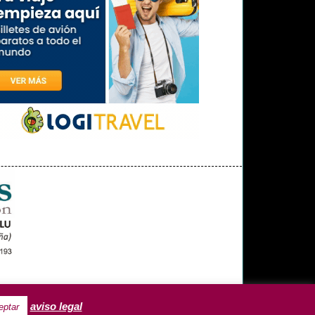
OPINIÓN
MISCELÁNEA
aviso legal
eptar