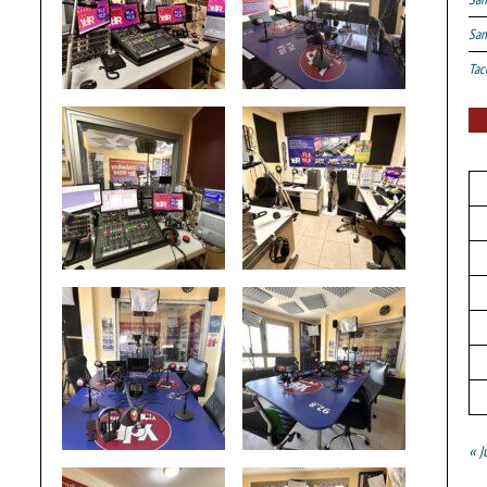
San
Tac
« J