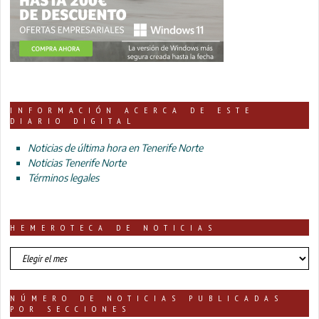
INFORMACIÓN ACERCA DE ESTE
DIARIO DIGITAL
Noticias de última hora en Tenerife Norte
Noticias Tenerife Norte
Términos legales
HEMEROTECA DE NOTICIAS
HEMEROTECA
DE
NOTICIAS
NÚMERO DE NOTICIAS PUBLICADAS
POR SECCIONES