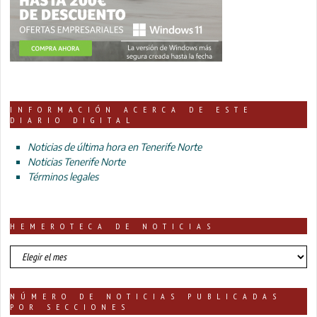
INFORMACIÓN ACERCA DE ESTE
DIARIO DIGITAL
Noticias de última hora en Tenerife Norte
Noticias Tenerife Norte
Términos legales
HEMEROTECA DE NOTICIAS
HEMEROTECA
DE
NOTICIAS
NÚMERO DE NOTICIAS PUBLICADAS
POR SECCIONES