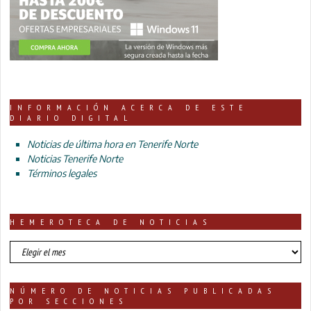
INFORMACIÓN ACERCA DE ESTE
DIARIO DIGITAL
Noticias de última hora en Tenerife Norte
Noticias Tenerife Norte
Términos legales
HEMEROTECA DE NOTICIAS
HEMEROTECA
DE
NOTICIAS
NÚMERO DE NOTICIAS PUBLICADAS
POR SECCIONES