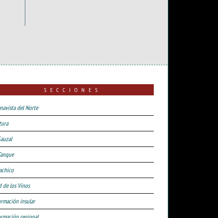
SECCIONES
navista del Norte
tura
Sauzal
Tanque
achico
d de los Vinos
ormación insular
ormación regional