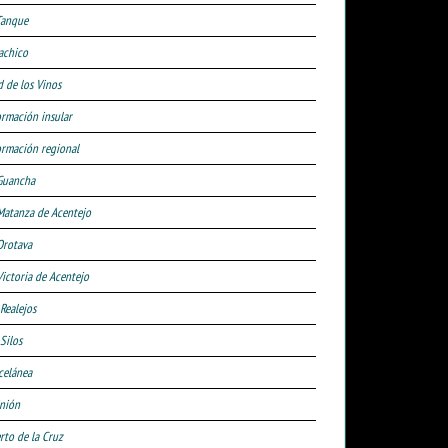
Tanque
achico
d de los Vinos
ormación insular
ormación regional
Guancha
Matanza de Acentejo
Orotava
Victoria de Acentejo
 Realejos
Silos
celánea
nión
rto de la Cruz