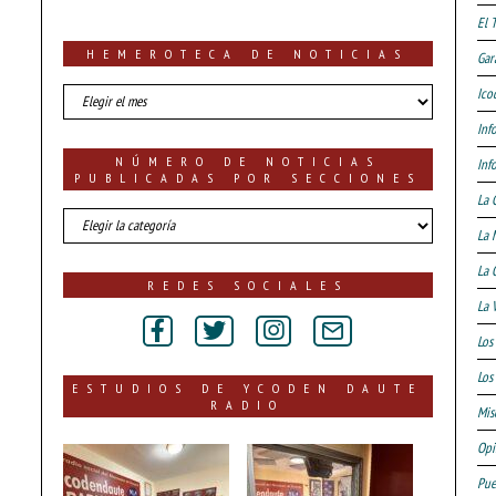
El 
HEMEROTECA DE NOTICIAS
Gar
HEMEROTECA
Ico
DE
Inf
NOTICIAS
NÚMERO DE NOTICIAS
Inf
PUBLICADAS POR SECCIONES
La 
número
La 
de
noticias
La 
publicadas
REDES SOCIALES
por
La 
secciones
Los
Los 
ESTUDIOS DE YCODEN DAUTE
RADIO
Mis
Opi
Pue