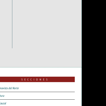
SECCIONES
navista del Norte
tura
Sauzal