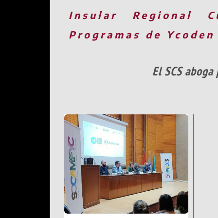
Insular
Regional
C
Programas de Ycoden
El SCS aboga 