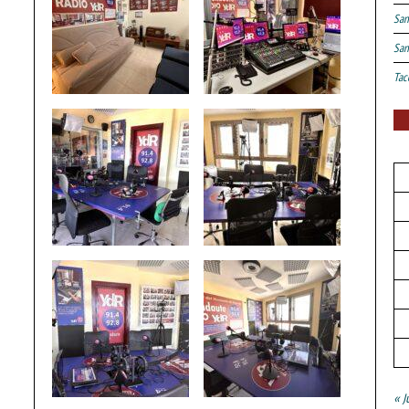
San
San
Tac
« J