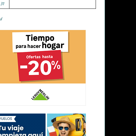
31
ul