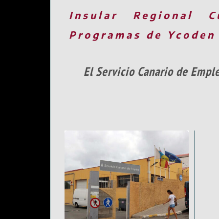
Insular
Regional
C
Programas de Ycoden
El Servicio Canario de Empl