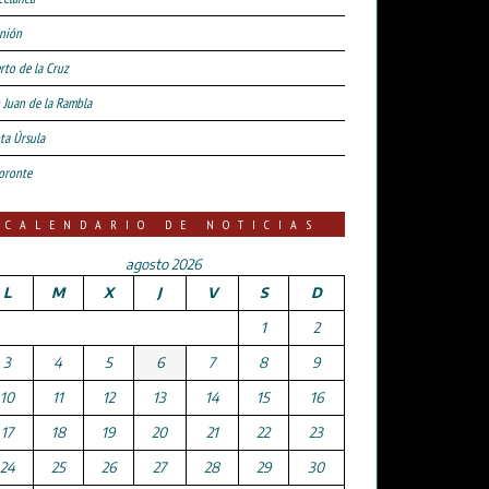
nión
rto de la Cruz
 Juan de la Rambla
ta Úrsula
oronte
CALENDARIO DE NOTICIAS
agosto 2026
L
M
X
J
V
S
D
1
2
3
4
5
6
7
8
9
10
11
12
13
14
15
16
17
18
19
20
21
22
23
24
25
26
27
28
29
30