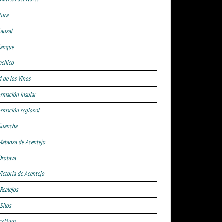
tura
Sauzal
Tanque
achico
d de los Vinos
ormación insular
ormación regional
Guancha
Matanza de Acentejo
Orotava
Victoria de Acentejo
 Realejos
Silos
celánea