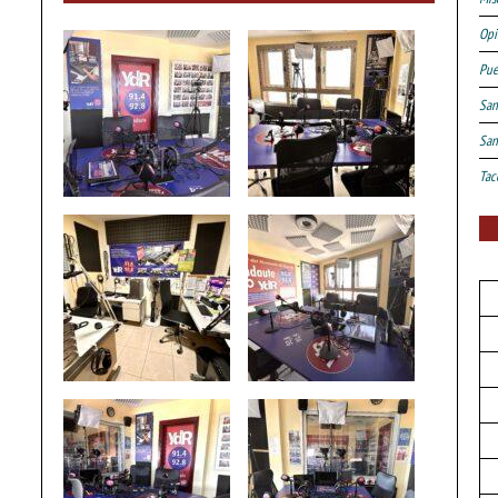
Opi
Pue
San
San
Tac