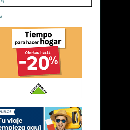
31
ul