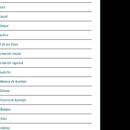
tura
Sauzal
Tanque
achico
d de los Vinos
ormación insular
ormación regional
Guancha
Matanza de Acentejo
Orotava
Victoria de Acentejo
 Realejos
Silos
celánea