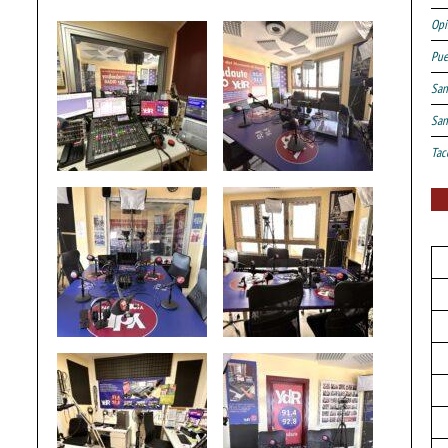
Opi
Pue
San
San
Tac