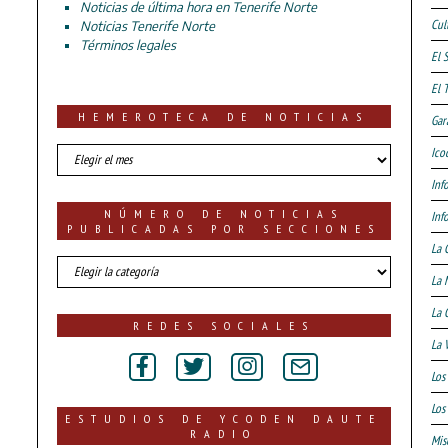
Noticias de última hora en Tenerife Norte
Cul
Noticias Tenerife Norte
Términos legales
El 
El 
HEMEROTECA DE NOTICIAS
Gar
HEMEROTECA
Ico
DE
Inf
NOTICIAS
NÚMERO DE NOTICIAS
Inf
PUBLICADAS POR SECCIONES
La 
número
La 
de
noticias
La 
publicadas
REDES SOCIALES
por
La 
secciones
Los
Los 
ESTUDIOS DE YCODEN DAUTE
RADIO
Mis