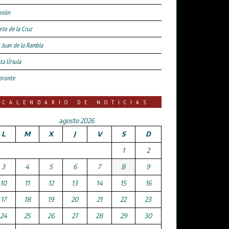
nión
rto de la Cruz
 Juan de la Rambla
ta Úrsula
oronte
CALENDARIO DE NOTICIAS
agosto 2026
L
M
X
J
V
S
D
1
2
3
4
5
6
7
8
9
10
11
12
13
14
15
16
17
18
19
20
21
22
23
24
25
26
27
28
29
30