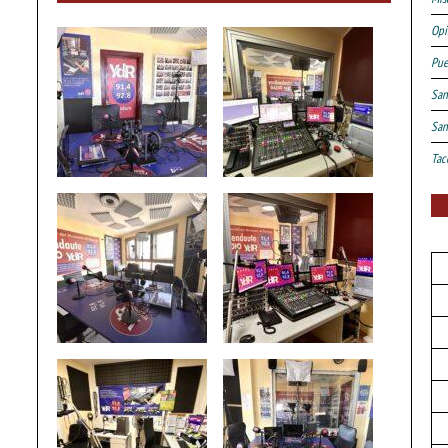
Opi
Pue
San
San
Tac