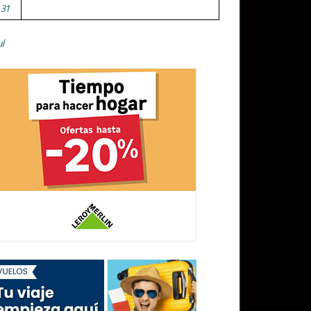
31
ul