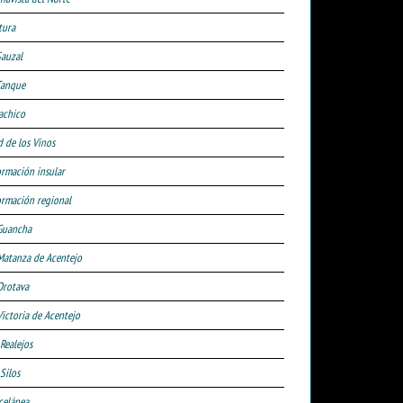
tura
Sauzal
Tanque
achico
d de los Vinos
ormación insular
ormación regional
Guancha
Matanza de Acentejo
Orotava
Victoria de Acentejo
 Realejos
Silos
celánea