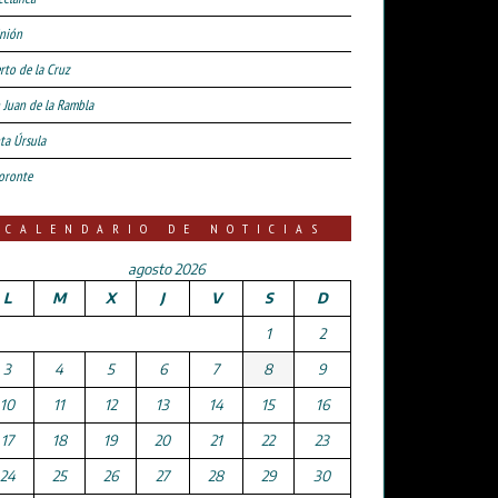
nión
rto de la Cruz
 Juan de la Rambla
ta Úrsula
oronte
CALENDARIO DE NOTICIAS
agosto 2026
L
M
X
J
V
S
D
1
2
3
4
5
6
7
8
9
10
11
12
13
14
15
16
17
18
19
20
21
22
23
24
25
26
27
28
29
30