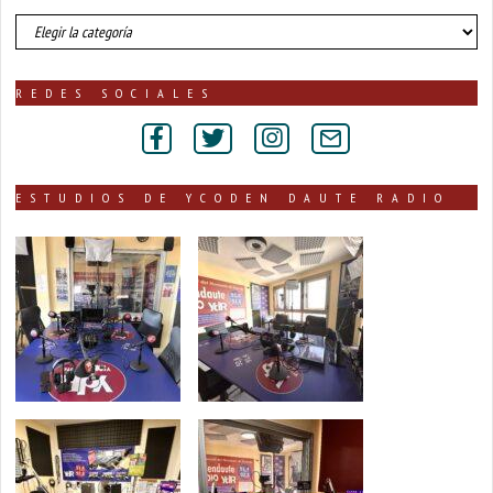
número
de
noticias
publicadas
REDES SOCIALES
por
secciones
ESTUDIOS DE YCODEN DAUTE RADIO