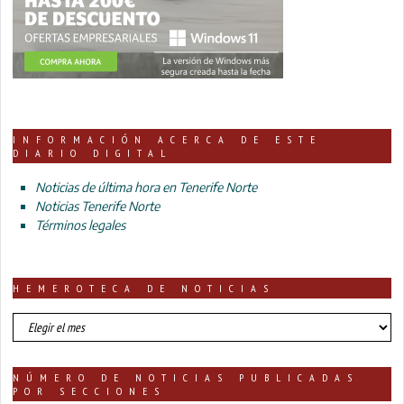
INFORMACIÓN ACERCA DE ESTE
DIARIO DIGITAL
Noticias de última hora en Tenerife Norte
Noticias Tenerife Norte
Términos legales
HEMEROTECA DE NOTICIAS
HEMEROTECA
DE
NOTICIAS
NÚMERO DE NOTICIAS PUBLICADAS
POR SECCIONES