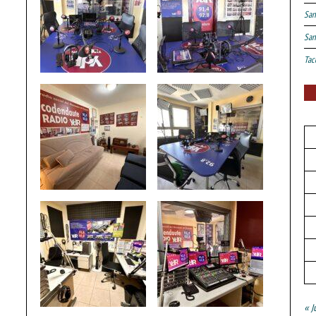
San
San
Tac
« J