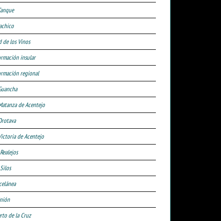
Tanque
achico
d de los Vinos
ormación insular
ormación regional
Guancha
Matanza de Acentejo
Orotava
Victoria de Acentejo
 Realejos
Silos
celánea
nión
rto de la Cruz