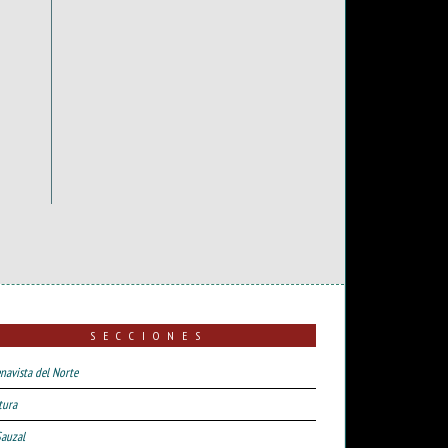
SECCIONES
navista del Norte
tura
Sauzal