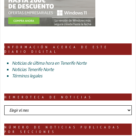
INFORMACIÓN ACERCA DE ESTE
DIARIO DIGITAL
Noticias de última hora en Tenerife Norte
Noticias Tenerife Norte
Términos legales
HEMEROTECA DE NOTICIAS
HEMEROTECA
DE
NOTICIAS
NÚMERO DE NOTICIAS PUBLICADAS
POR SECCIONES