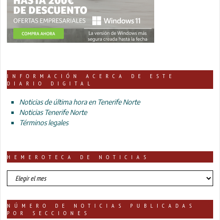
INFORMACIÓN ACERCA DE ESTE
DIARIO DIGITAL
Noticias de última hora en Tenerife Norte
Noticias Tenerife Norte
Términos legales
HEMEROTECA DE NOTICIAS
HEMEROTECA
DE
NOTICIAS
NÚMERO DE NOTICIAS PUBLICADAS
POR SECCIONES