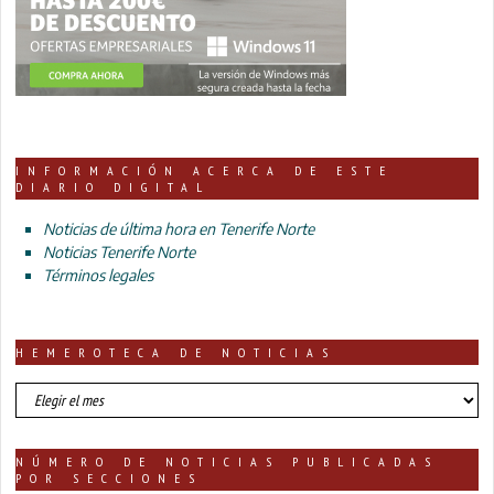
INFORMACIÓN ACERCA DE ESTE
DIARIO DIGITAL
Noticias de última hora en Tenerife Norte
Noticias Tenerife Norte
Términos legales
HEMEROTECA DE NOTICIAS
HEMEROTECA
DE
NOTICIAS
NÚMERO DE NOTICIAS PUBLICADAS
POR SECCIONES