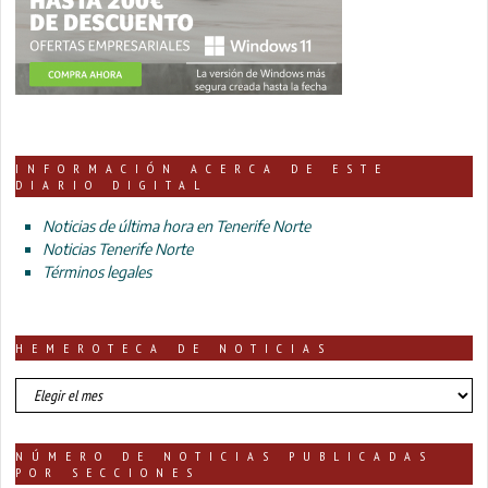
INFORMACIÓN ACERCA DE ESTE
DIARIO DIGITAL
Noticias de última hora en Tenerife Norte
Noticias Tenerife Norte
Términos legales
HEMEROTECA DE NOTICIAS
HEMEROTECA
DE
NOTICIAS
NÚMERO DE NOTICIAS PUBLICADAS
POR SECCIONES