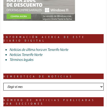
INFORMACIÓN ACERCA DE ESTE
DIARIO DIGITAL
Noticias de última hora en Tenerife Norte
Noticias Tenerife Norte
Términos legales
HEMEROTECA DE NOTICIAS
HEMEROTECA
DE
NOTICIAS
NÚMERO DE NOTICIAS PUBLICADAS
POR SECCIONES