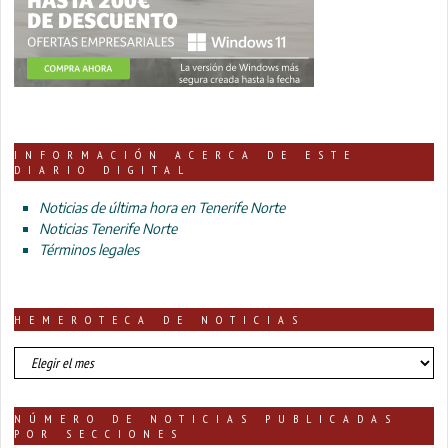
INFORMACIÓN ACERCA DE ESTE
DIARIO DIGITAL
Noticias de última hora en Tenerife Norte
Noticias Tenerife Norte
Términos legales
HEMEROTECA DE NOTICIAS
HEMEROTECA
DE
NOTICIAS
NÚMERO DE NOTICIAS PUBLICADAS
POR SECCIONES