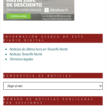
INFORMACIÓN ACERCA DE ESTE
DIARIO DIGITAL
Noticias de última hora en Tenerife Norte
Noticias Tenerife Norte
Términos legales
HEMEROTECA DE NOTICIAS
HEMEROTECA
DE
NOTICIAS
NÚMERO DE NOTICIAS PUBLICADAS
POR SECCIONES