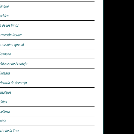
Tanque
achico
d de los Vinos
ormación insular
ormación regional
Guancha
Matanza de Acentejo
Orotava
Victoria de Acentejo
 Realejos
Silos
celánea
nión
rto de la Cruz