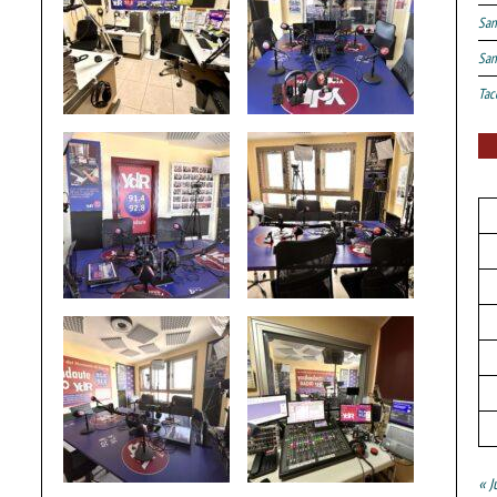
San
San
Tac
« J