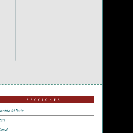
SECCIONES
navista del Norte
tura
Sauzal