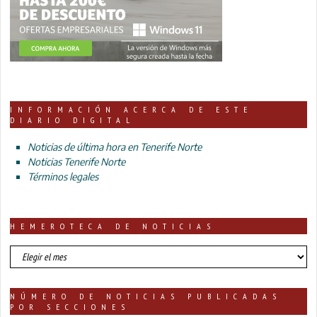
INFORMACIÓN ACERCA DE ESTE
DIARIO DIGITAL
Noticias de última hora en Tenerife Norte
Noticias Tenerife Norte
Términos legales
HEMEROTECA DE NOTICIAS
HEMEROTECA
DE
NOTICIAS
NÚMERO DE NOTICIAS PUBLICADAS
POR SECCIONES