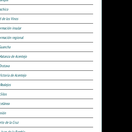
achico
d de los Vinos
ormación insular
ormación regional
Guancha
Matanza de Acentejo
Orotava
Victoria de Acentejo
 Realejos
Silos
celánea
nión
rto de la Cruz
 Juan de la Rambla