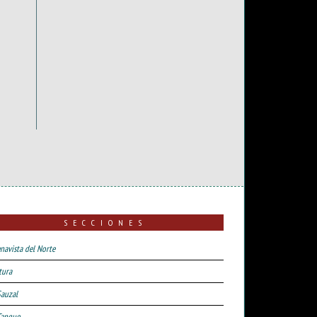
SECCIONES
navista del Norte
tura
Sauzal
Tanque