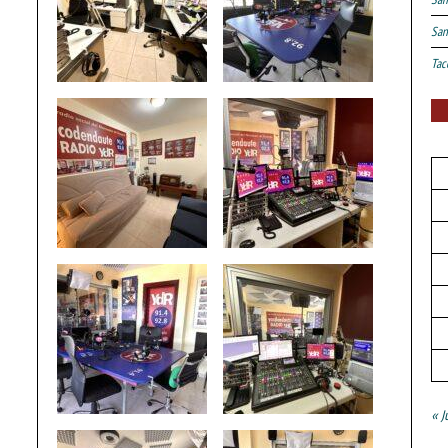
San
Tac
« J