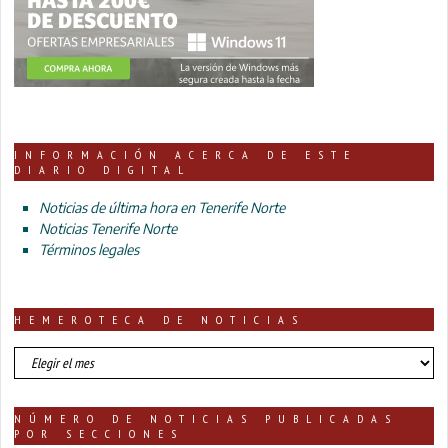
INFORMACIÓN ACERCA DE ESTE
DIARIO DIGITAL
Noticias de última hora en Tenerife Norte
Noticias Tenerife Norte
Términos legales
HEMEROTECA DE NOTICIAS
HEMEROTECA
DE
NOTICIAS
NÚMERO DE NOTICIAS PUBLICADAS
POR SECCIONES