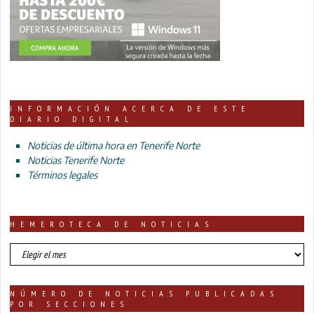
INFORMACIÓN ACERCA DE ESTE
DIARIO DIGITAL
Noticias de última hora en Tenerife Norte
Noticias Tenerife Norte
Términos legales
HEMEROTECA DE NOTICIAS
HEMEROTECA
DE
NOTICIAS
NÚMERO DE NOTICIAS PUBLICADAS
POR SECCIONES