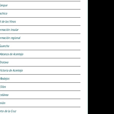
Tanque
achico
d de los Vinos
ormación insular
ormación regional
Guancha
Matanza de Acentejo
Orotava
Victoria de Acentejo
 Realejos
Silos
celánea
nión
rto de la Cruz