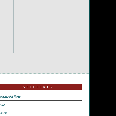
SECCIONES
navista del Norte
tura
Sauzal