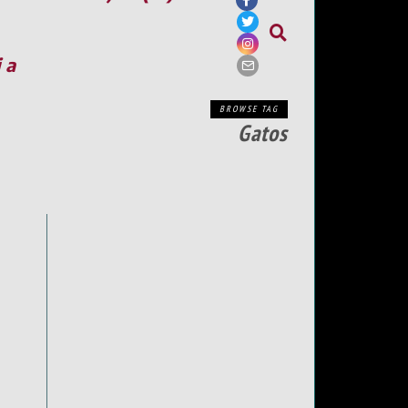
ia
BROWSE TAG
Gatos