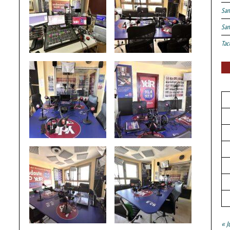
San
San
Tac
« J