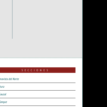
SECCIONES
navista del Norte
tura
Sauzal
Tanque