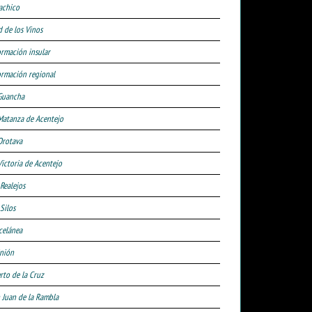
achico
d de los Vinos
ormación insular
ormación regional
Guancha
Matanza de Acentejo
Orotava
Victoria de Acentejo
 Realejos
Silos
celánea
nión
rto de la Cruz
 Juan de la Rambla