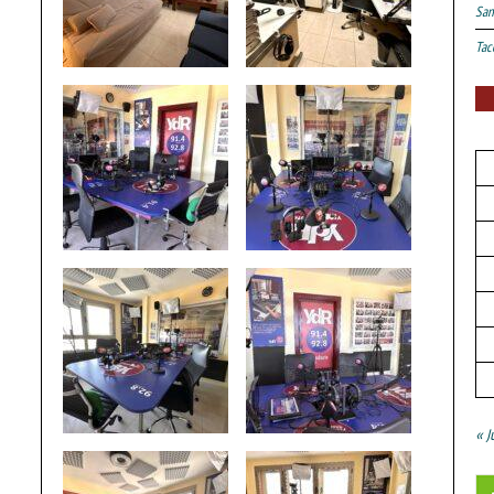
San
Tac
« J