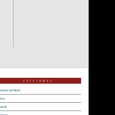
SECCIONES
navista del Norte
tura
Sauzal
Tanque