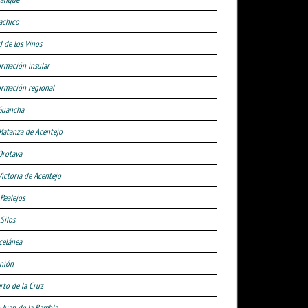
achico
d de los Vinos
ormación insular
ormación regional
Guancha
Matanza de Acentejo
Orotava
Victoria de Acentejo
 Realejos
Silos
celánea
nión
rto de la Cruz
 Juan de la Rambla