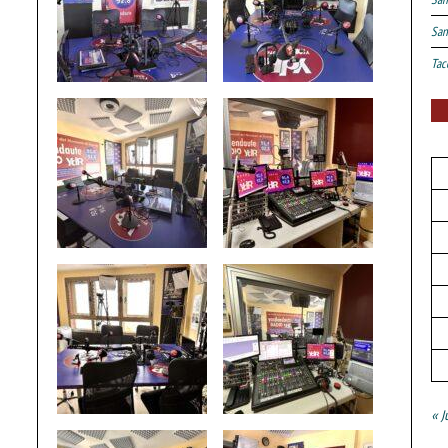
San
Tac
« J