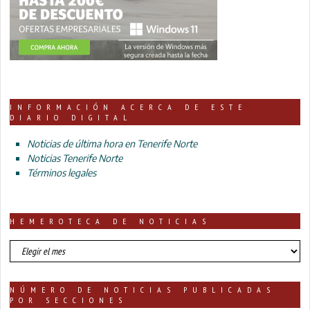
INFORMACIÓN ACERCA DE ESTE
DIARIO DIGITAL
Noticias de última hora en Tenerife Norte
Noticias Tenerife Norte
Términos legales
HEMEROTECA DE NOTICIAS
HEMEROTECA
DE
NOTICIAS
NÚMERO DE NOTICIAS PUBLICADAS
POR SECCIONES