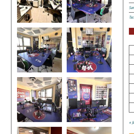
San
Tac
« J