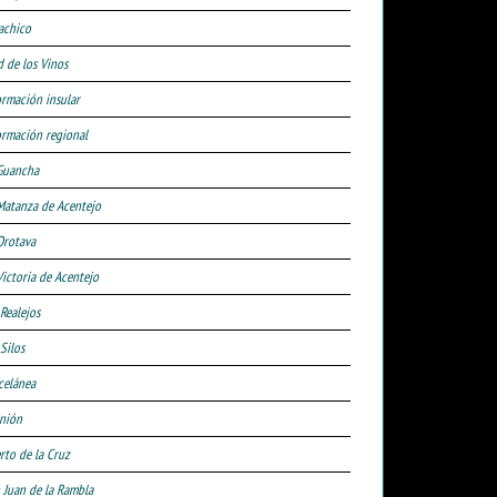
achico
d de los Vinos
ormación insular
ormación regional
Guancha
Matanza de Acentejo
Orotava
Victoria de Acentejo
 Realejos
Silos
celánea
nión
rto de la Cruz
 Juan de la Rambla