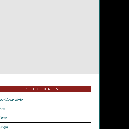
SECCIONES
navista del Norte
tura
Sauzal
Tanque