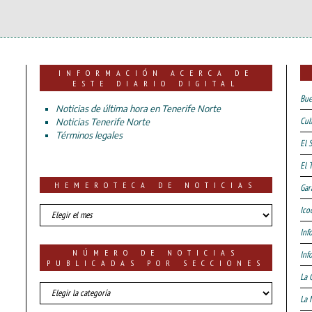
INFORMACIÓN ACERCA DE
ESTE DIARIO DIGITAL
Bue
Noticias de última hora en Tenerife Norte
Cul
Noticias Tenerife Norte
Términos legales
El 
El 
HEMEROTECA DE NOTICIAS
Gar
HEMEROTECA
Ico
DE
Inf
NOTICIAS
NÚMERO DE NOTICIAS
Inf
PUBLICADAS POR SECCIONES
La 
número
La 
de