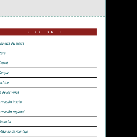
SECCIONES
navista del Norte
tura
Sauzal
Tanque
achico
d de los Vinos
ormación insular
ormación regional
Guancha
Matanza de Acentejo