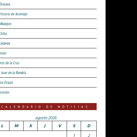
Orotava
Victoria de Acentejo
 Realejos
Silos
celánea
nión
rto de la Cruz
 Juan de la Rambla
ta Úrsula
oronte
CALENDARIO DE NOTICIAS
agosto 2026
L
M
X
J
V
S
D
1
2