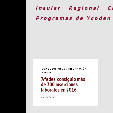
Insular
Regional
C
Programas de Ycoden
ICOD DE LOS VINOS
/
INFORMACIÓN
INSULAR
‘Afedes’ consiguió más
de 300 inserciones
laborales en 2016
22/02/2017