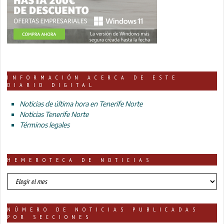
INFORMACIÓN ACERCA DE ESTE
DIARIO DIGITAL
Noticias de última hora en Tenerife Norte
Noticias Tenerife Norte
Términos legales
HEMEROTECA DE NOTICIAS
HEMEROTECA
DE
NOTICIAS
NÚMERO DE NOTICIAS PUBLICADAS
POR SECCIONES