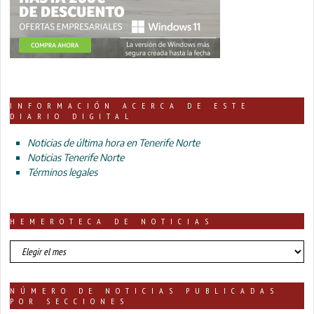
INFORMACIÓN ACERCA DE ESTE
DIARIO DIGITAL
Noticias de última hora en Tenerife Norte
Noticias Tenerife Norte
Términos legales
HEMEROTECA DE NOTICIAS
HEMEROTECA
DE
NOTICIAS
NÚMERO DE NOTICIAS PUBLICADAS
POR SECCIONES